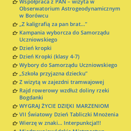
Współpraca z PAN – wizyta w
Obserwatorium Astrogeodynamicznym
w Borówcu
„Z kaligrafią za pan brat...”
Kampania wyborcza do Samorządu
Uczniowskiego
Dzień kropki
Dzień Kropki (klasy 4-7)
Wybory do Samorządu Uczniowskiego
„Szkoła przyjazna dziecku”
Z wizytą w zajezdni tramwajowej
Rajd rowerowy wzdłuż doliny rzeki
Bogdanki
WYGRAJ ŻYCIE DZIĘKI MARZENIOM
VII Światowy Dzień Tabliczki Mnożenia
Wierzę w znaki… Interpunkcja!!!