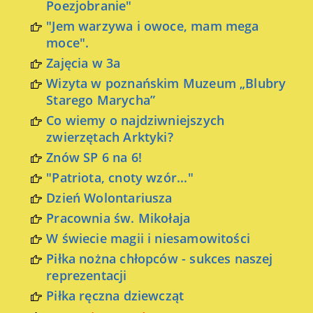
Poezjobranie"
"Jem warzywa i owoce, mam mega
moce".
Zajęcia w 3a
Wizyta w poznańskim Muzeum „Blubry
Starego Marycha”
Co wiemy o najdziwniejszych
zwierzętach Arktyki?
Znów SP 6 na 6!
"Patriota, cnoty wzór..."
Dzień Wolontariusza
Pracownia św. Mikołaja
W świecie magii i niesamowitości
Piłka nożna chłopców - sukces naszej
reprezentacji
Piłka ręczna dziewcząt