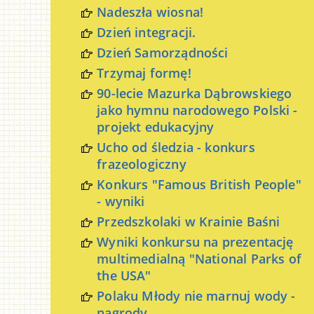
Nadeszła wiosna!
Dzień integracji.
Dzień Samorządności
Trzymaj formę!
90-lecie Mazurka Dąbrowskiego
jako hymnu narodowego Polski -
projekt edukacyjny
Ucho od śledzia - konkurs
frazeologiczny
Konkurs "Famous British People"
- wyniki
Przedszkolaki w Krainie Baśni
Wyniki konkursu na prezentację
multimedialną "National Parks of
the USA"
Polaku Młody nie marnuj wody -
nagrody