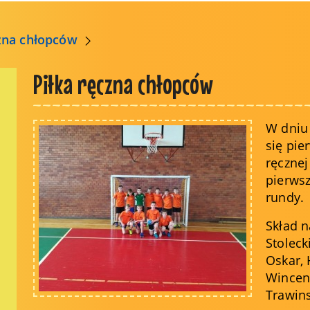
czna chłopców
Piłka ręczna chłopców
W dniu 
się pie
ręcznej
pierwsz
rundy.
Skład n
Stoleck
Oskar, 
Wincent
Trawins