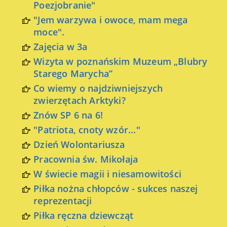
Poezjobranie"
"Jem warzywa i owoce, mam mega
moce".
Zajęcia w 3a
Wizyta w poznańskim Muzeum „Blubry
Starego Marycha”
Co wiemy o najdziwniejszych
zwierzętach Arktyki?
Znów SP 6 na 6!
"Patriota, cnoty wzór..."
Dzień Wolontariusza
Pracownia św. Mikołaja
W świecie magii i niesamowitości
Piłka nożna chłopców - sukces naszej
reprezentacji
Piłka ręczna dziewcząt