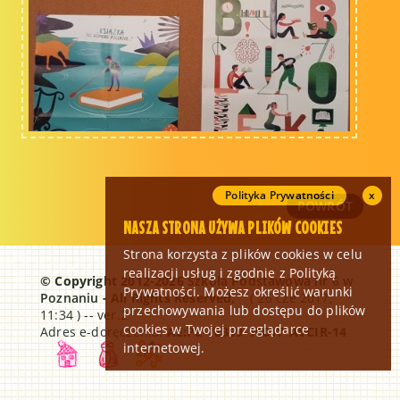
Polityka Prywatności
x
POWRÓT
NASZA STRONA UŻYWA PLIKÓW COOKIES
Strona korzysta z plików cookies w celu
realizacji usług i zgodnie z Polityką
© Copyright 2012-2026
Szkoła Podstawowa nr 6 w
Prywatności. Możesz określić warunki
Poznaniu
- All Rights Reserved,
( 26 cze 2017,
przechowywania lub dostępu do plików
11:34 ) -- ver.2
cookies w Twojej przeglądarce
Adres e-doręczenia:
AE:PL-76359-16017-AVCIR-14
internetowej.