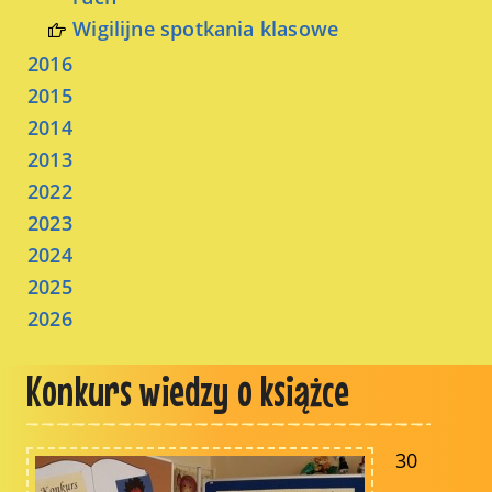
Wigilijne spotkania klasowe
2016
2015
2014
2013
2022
2023
2024
2025
2026
Konkurs wiedzy o książce
30