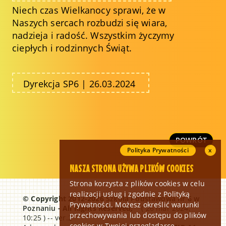
Niech czas Wielkanocy sprawi, że w
Naszych sercach rozbudzi się wiara,
nadzieja i radość. Wszystkim życzymy
ciepłych i rodzinnych Świąt.
Dyrekcja SP6 | 26.03.2024
POWRÓT
Polityka Prywatności
x
NASZA STRONA UŻYWA PLIKÓW COOKIES
Strona korzysta z plików cookies w celu
realizacji usług i zgodnie z Polityką
© Copyright 2012-2026
Szkoła Podstawowa nr 6 w
Prywatności. Możesz określić warunki
Poznaniu
- All Rights Reserved,
( 26 mar 2024,
przechowywania lub dostępu do plików
10:25 ) -- ver.2
cookies w Twojej przeglądarce