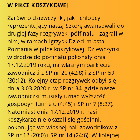
W PIŁCE KOSZYKOWEJ
Zarówno dziewczynki, jak i chłopcy
reprezentujący naszą Szkołę awansowali do
drugiej fazy rozgrywek- półfinału i zagrali w
nim, w ramach Igrzysk Dzieci miasta
Poznania w piłce koszykowej. Dziewczynki
w drodze do półfinału pokonały dnia
17.12.2019 roku, na własnym parkiecie
zawodniczki z SP nr 20 (42:8) i z SP nr 59
(30:12). Kolejny etap rozgrywek odbył się
dnia 3.03.2020 r. w SP nr 34, gdzie nasze
zawodniczki musiały uznać wyższość
gospodyń turnieju (4:45) i SP nr 7 (8:37).
Natomiast dnia 17.12.2019 r. nasi
koszykarze nie okazali się gościnni,
pokonując we własnej hali zawodników z
SP nr 12 (20:0) i SP nr 14 (24:6). W kolejnej