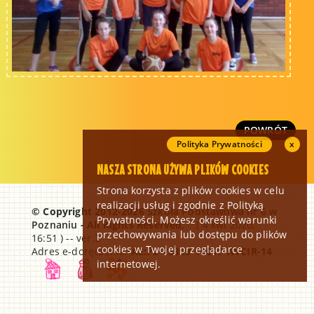
POWRÓT
Polityka Prywatności
x
NASZA STRONA UŻYWA PLIKÓW COOKIES
Strona korzysta z plików cookies w celu
realizacji usług i zgodnie z Polityką
© Copyright 2012-2026
Szkoła Podstawowa nr 6 w
Prywatności. Możesz określić warunki
Poznaniu
- All Rights Reserved,
( 4 kwi 2020,
przechowywania lub dostępu do plików
16:51 ) -- ver.2
cookies w Twojej przeglądarce
Adres e-doręczenia:
AE:PL-76359-16017-AVCIR-14
internetowej.