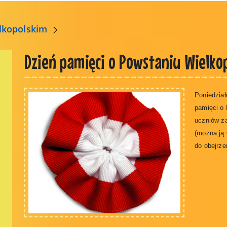
lkopolskim
Dzień pamięci o Powstaniu Wielko
Poniedział
pamięci o 
uczniów za
(można ją
do obejrze